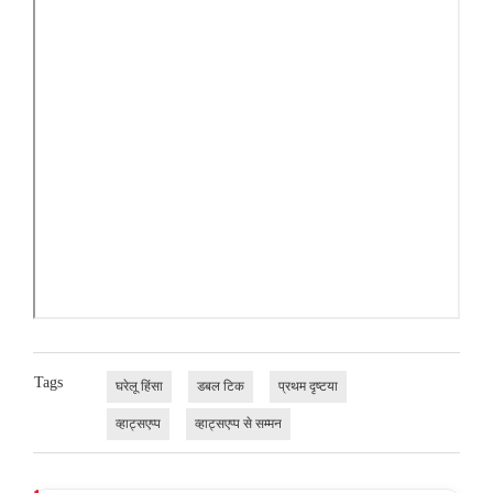
Tags
घरेलू हिंसा
डबल टिक
प्रथम दृष्टया
व्हाट्सएप्प
व्हाट्सएप्प से सम्मन