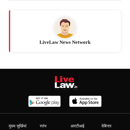
LiveLaw News Network
मुख्य सुर्खियां
स्तंभ
आरटीआई
वेबिनार