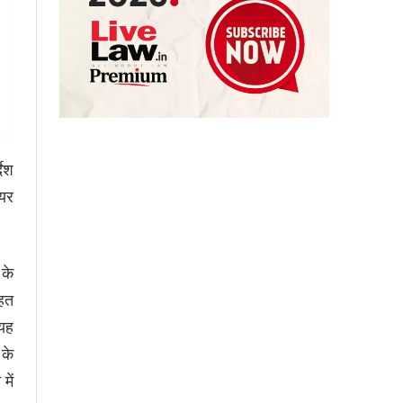
देश
ायर
 के
तहत
 यह
 के
में