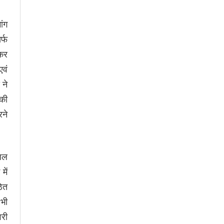
ांग
र्फ
झकर
एवं
 ने
 की
रने
 जल
में
ठित
 भी
वरी