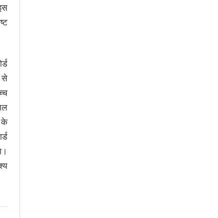
 इस
ष्ट
र्ड
 से
च्च
यजल
 के
र्ड
या।
श्य