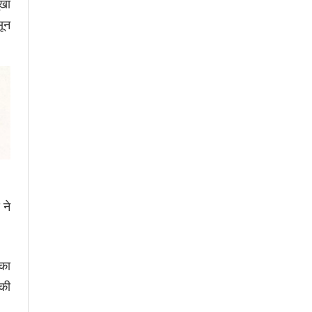
ूखा
सून
 ने
 का
 की