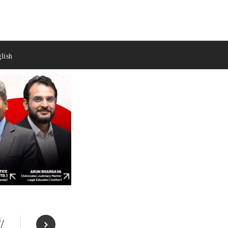
lish
/