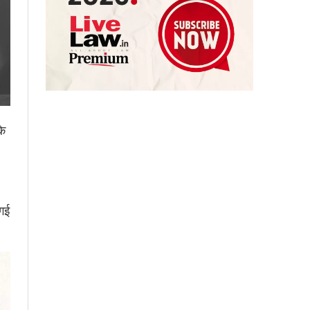
के
 गई