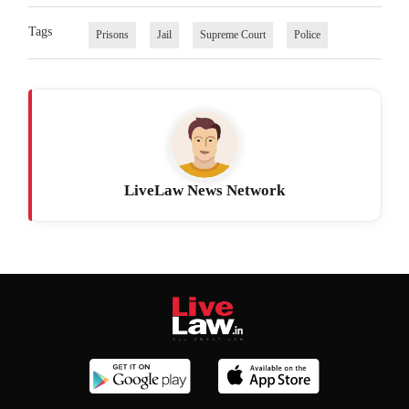
Tags
Prisons
Jail
Supreme Court
Police
LiveLaw News Network