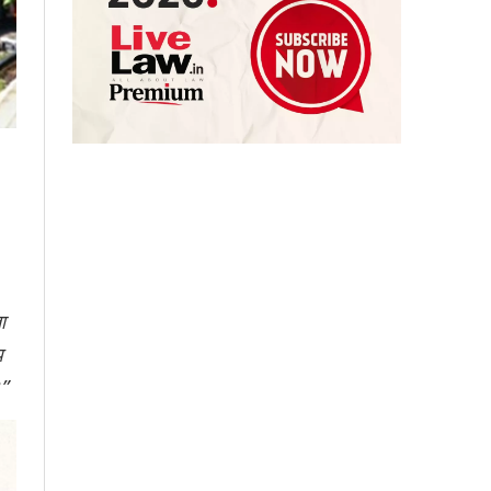
ा
प
।”