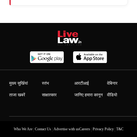
मुख्य सुर्खियां
स्तंभ
आरटीआई
वेबिनार
ताजा खबरें
साक्षात्कार
जानिए हमारा कानून
वीडियो
|
|
|
|
Who We Are
Contact Us
Advertise with us
Careers
Privacy Policy
T&C