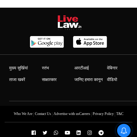
मुख्य सुर्खियां
स्तंभ
आरटीआई
वेबिनार
ताजा खबरें
साक्षात्कार
जानिए हमारा कानून
वीडियो
|
|
|
|
Who We Are
Contact Us
Advertise with us
Careers
Privacy Policy
T&C