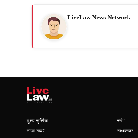
LiveLaw News Network
मुख्य सुर्खियां
स्तंभ
ताजा खबरें
साक्षात्कार