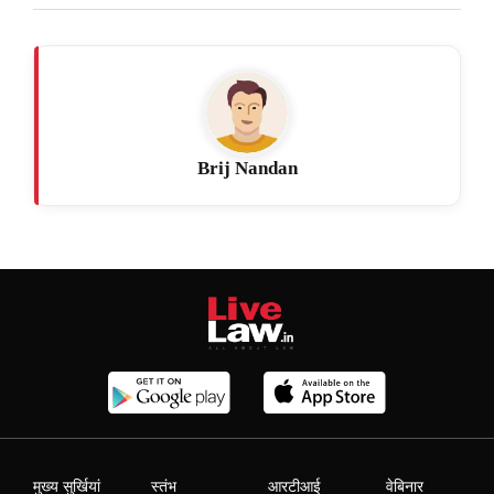
Brij Nandan
मुख्य सुर्खियां
स्तंभ
आरटीआई
वेबिनार