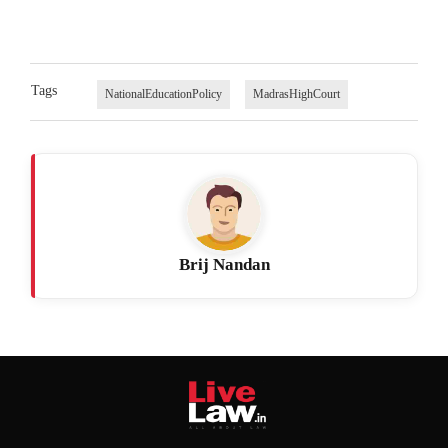
Tags
NationalEducationPolicy
MadrasHighCourt
Brij Nandan