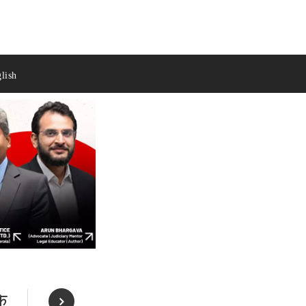
lish
े