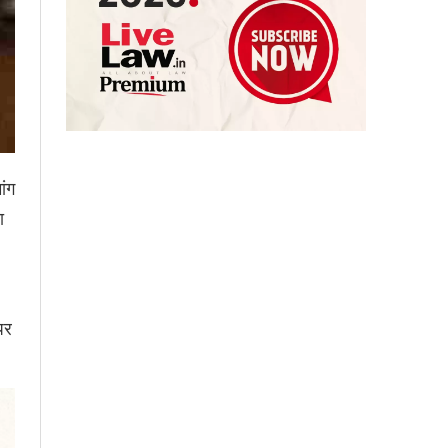
ांग
ा
पर