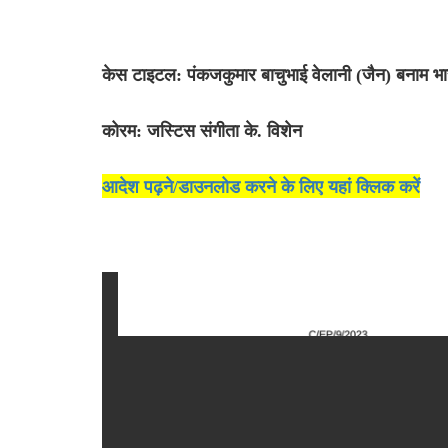
केस टाइटल: पंकजकुमार बाचुभाई वेलानी (जैन) बनाम भ
कोरम: जस्टिस संगीता के. विशेन
आदेश पढ़ने/डाउनलोड करने के लिए यहां क्लिक करें