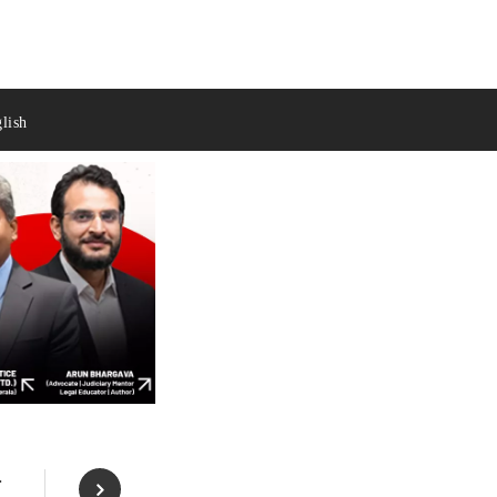
lish
ो