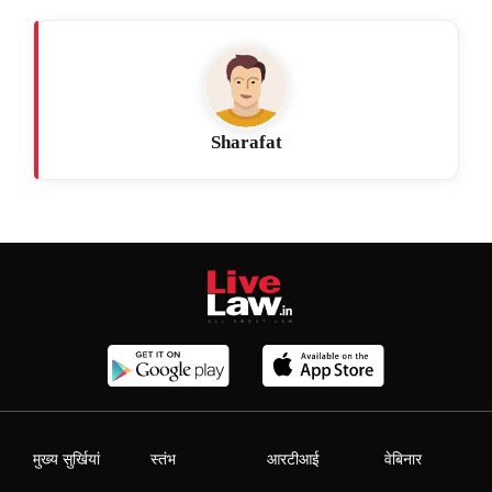
Sharafat
मुख्य सुर्खियां
स्तंभ
आरटीआई
वेबिनार