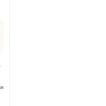
ं
 जा