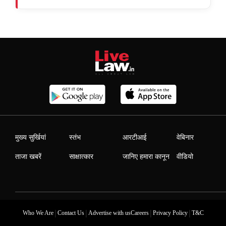
मुख्य सुर्खियां
स्तंभ
आरटीआई
वेबिनार
ताजा खबरें
साक्षात्कार
जानिए हमारा कानून
वीडियो
|
|
|
|
Who We Are
Contact Us
Advertise with us
Careers
Privacy Policy
T&C