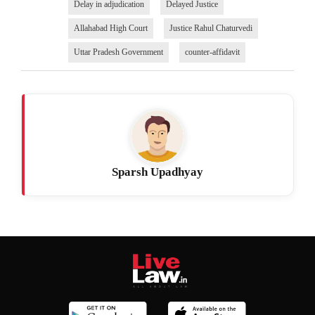
Delay in adjudication
Delayed Justice
Allahabad High Court
Justice Rahul Chaturvedi
Uttar Pradesh Government
counter-affidavit
Sparsh Upadhyay