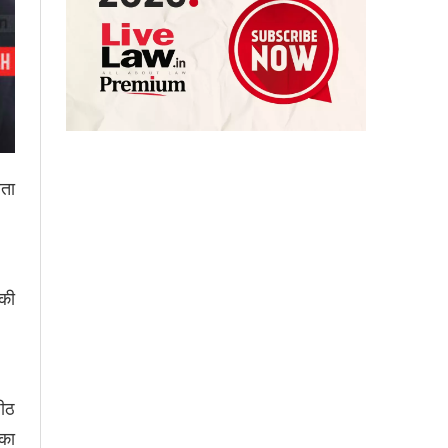
िता
़की
पीठ
 का