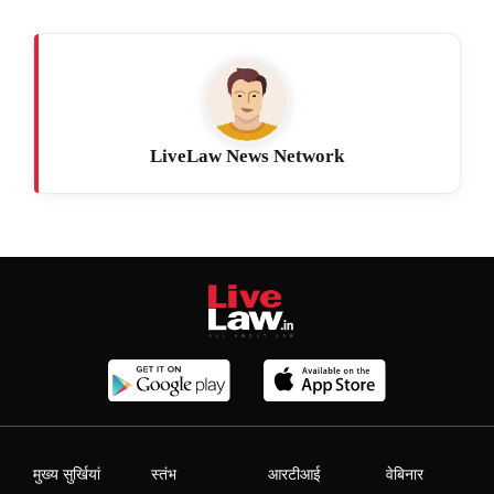
LiveLaw News Network
मुख्य सुर्खियां
स्तंभ
आरटीआई
वेबिनार