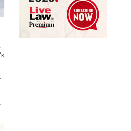
,
 और
े