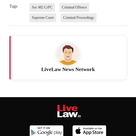
Tags
Sec 482 CrPC
Criminal Offence
Supreme Court
Criminal Proceedings
LiveLaw News Network