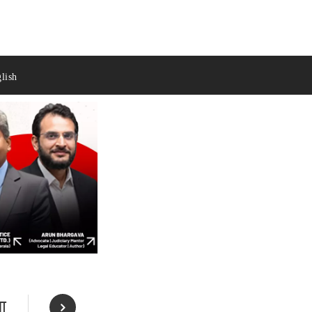
lish
ा