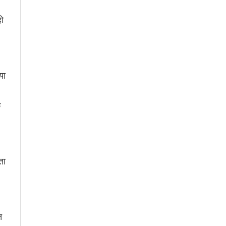
ो
या
क
ता
त