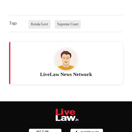
Tags
Kerala Govt
Supreme Court
LiveLaw News Network