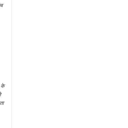
ंच
 के
े
ता