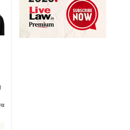
ं
देख