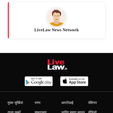
LiveLaw News Network
मुख्य सुर्खियां
स्तंभ
आरटीआई
वेबिनार
ताजा खबरें
साक्षात्कार
जानिए हमारा कानून
वीडियो