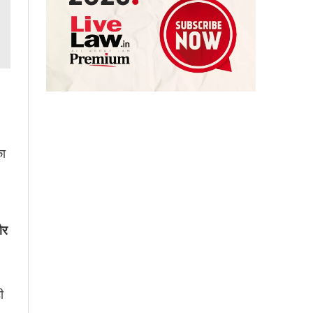
का
और
ी