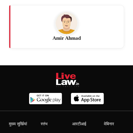
Amir Ahmad
मुख्य सुर्खियां
स्तंभ
आरटीआई
वेबिनार