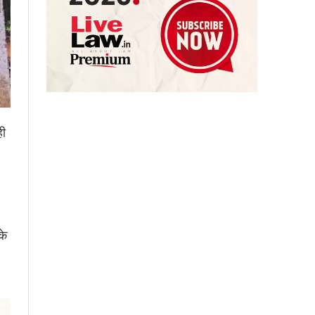
ही
के