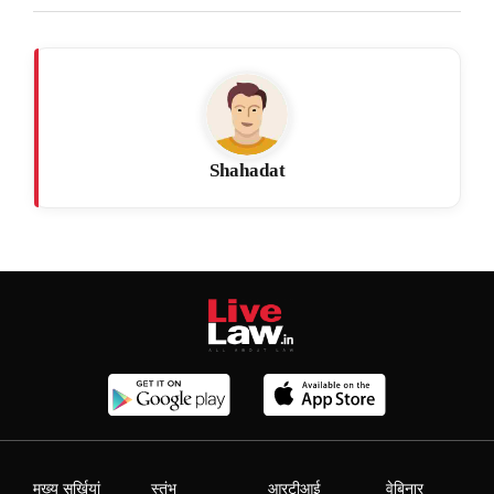
Shahadat
मुख्य सुर्खियां
स्तंभ
आरटीआई
वेबिनार