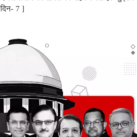
[ दिन- 7 ]